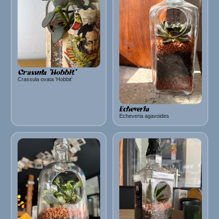
Crassula 'Hobbit'
Crassula ovata 'Hobbit'
Echeveria
Echeveria agavoides