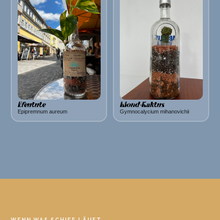
Efeutute
Mond-Kaktus
Epipremnum aureum
Gymnocalycium mihanovichii
WENN WAS SCHIEF LÄUFT