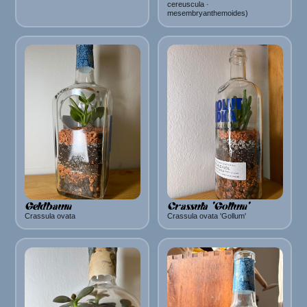
cereuscula ·
mesembryanthemoides)
Geldbaum
Crassula 'Gollum'
Crassula ovata
Crassula ovata 'Gollum'