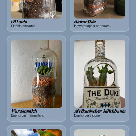
Fittonia
Haworthia
Fittonia albivenis
Haworthiopsis attenuata
Warzenmilch
Afrikanischer Milchbaum
Euphorbia mammillaris
Euphorbia trigona